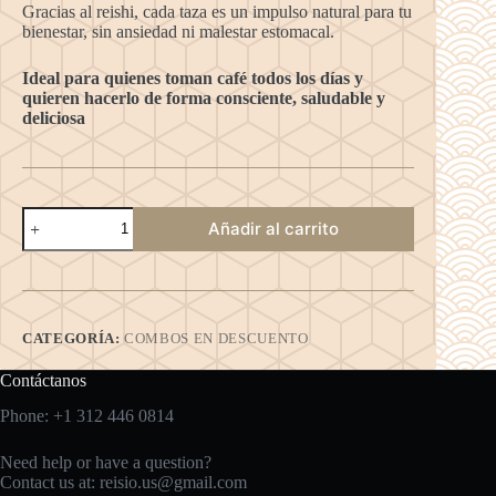
Gracias al reishi, cada taza es un impulso natural para tu
bienestar, sin ansiedad ni malestar estomacal.
Ideal para quienes toman café todos los días y
quieren hacerlo de forma consciente, saludable y
deliciosa
Combo
Añadir al carrito
Los
Clásicos
cantidad
CATEGORÍA:
COMBOS EN DESCUENTO
Contáctanos
Phone: +1 312 446 0814
Need help or have a question?
Contact us at:
reisio.us@gmail.com