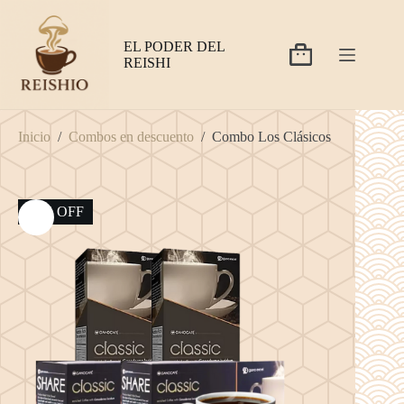
Saltar
al
contenido
EL PODER DEL
Carro
REISHI
de
compra
Inicio
/
Combos en descuento
/
Combo Los Clásicos
18% OFF