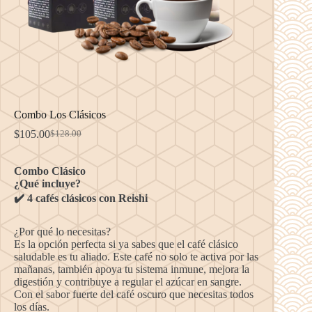
Combo Los Clásicos
$
105.00
$
128.00
El
El
precio
precio
original
actual
Combo Clásico
era:
es:
¿Qué incluye?
$128.00.
$105.00.
✔️ 4 cafés clásicos con Reishi
¿Por qué lo necesitas?
Es la opción perfecta si ya sabes que el café clásico
saludable es tu aliado. Este café no solo te activa por las
mañanas, también apoya tu sistema inmune, mejora la
digestión y contribuye a regular el azúcar en sangre.
Con el sabor fuerte del café oscuro que necesitas todos
los días.