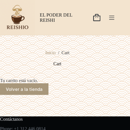
Saltar
al
contenido
EL PODER DEL
Carro
REISHI
de
compra
Inicio
/
Cart
Cart
Tu carrito está vacío.
Volver a la tienda
Contáctanos
Phone: +1 312 446 0814