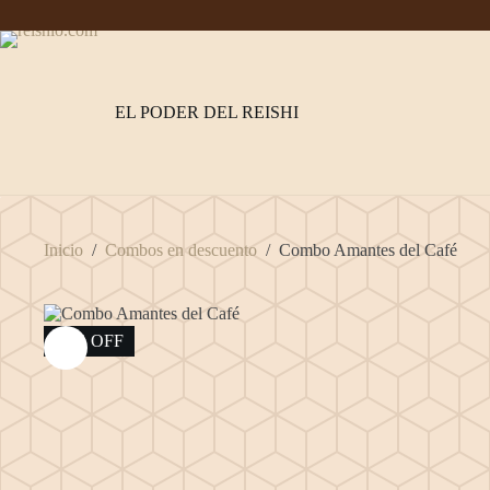
Saltar
al
contenido
EL PODER DEL REISHI
Inicio
/
Combos en descuento
/
Combo Amantes del Café
18% OFF