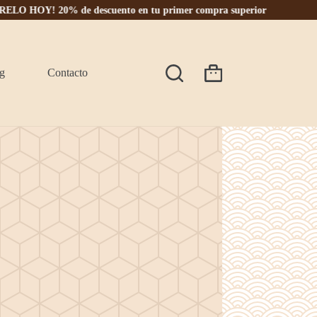
Y! 20% de descuento en tu primer compra superior a $125 + Envío tot
g
Contacto
Carro
de
compra