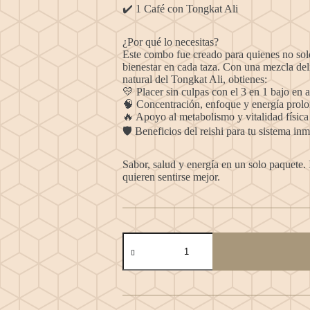
✔️ 1 Café con Tongkat Ali
¿Por qué lo necesitas?
Este combo fue creado para quienes no solo
bienestar en cada taza. Con una mezcla del
natural del Tongkat Ali, obtienes:
💛 Placer sin culpas con el 3 en 1 bajo en 
🧠 Concentración, enfoque y energía prol
🔥 Apoyo al metabolismo y vitalidad física
🛡️ Beneficios del reishi para tu sistema in
Sabor, salud y energía en un solo paquete.
quieren sentirse mejor.
Combo
Amantes
del
Café
cantidad