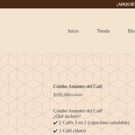
¡ADQUIÉRELO HO
Inicio
Tienda
Blo
Combo Amantes del Café
$
105.00
$
128.00
El
El
precio
precio
original
actual
Combo Amantes del Café
era:
es:
¿Qué incluye?
$128.00.
$105.00.
✔️ 2 Cafés 3 en 1 (capuchino saludable)
✔️ 1 Café clásico