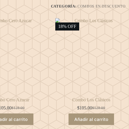
CATEGORÍA:
COMBOS EN DESCUENTO
18% OFF
bo Cero Azucar
Combo Los Clásicos
105.00
$
105.00
$
128.00
$
128.00
El
El
El
El
precio
precio
precio
precio
dir al carrito
Añadir al carrito
original
actual
original
actual
era:
es:
era:
es: