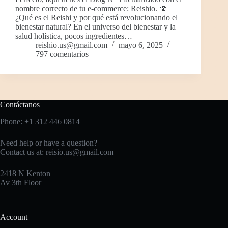
nombre correcto de tu e-commerce: Reishio. 🍄
¿Qué es el Reishi y por qué está revolucionando el
bienestar natural? En el universo del bienestar y la
salud holística, pocos ingredientes…
reishio.us@gmail.com
mayo 6, 2025
797 comentarios
Contáctanos
Phone: +1 312 446 0814
Need help or have a question?
Contact us at:
reisio.us@gmail.com
2418 N Kenton
Av 3th Floor
Account