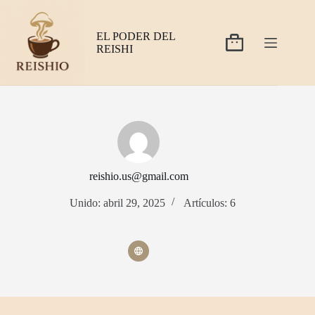
Saltar
al
contenido
EL PODER DEL
Carro
REISHI
de
compra
reishio.us@gmail.com
Unido: abril 29, 2025
Artículos: 6