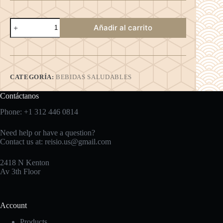
Té
Añadir al carrito
Rooibos
cantidad
CATEGORÍA:
BEBIDAS SALUDABLES
Contáctanos
Phone: +1 312 446 0814
Need help or have a question?
Contact us at:
reisio.us@gmail.com
2418 N Kenton
Av 3th Floor
Account
Products