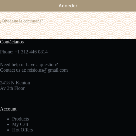
Acceder
¿Olvidaste la contraseña?
Contáctanos
Phone: +1 312 446 0814
Need help or have a question?
Contact us at:
reisio.us@gmail.com
2418 N Kenton
Av 3th Floor
Account
Products
My Cart
Hot Offers