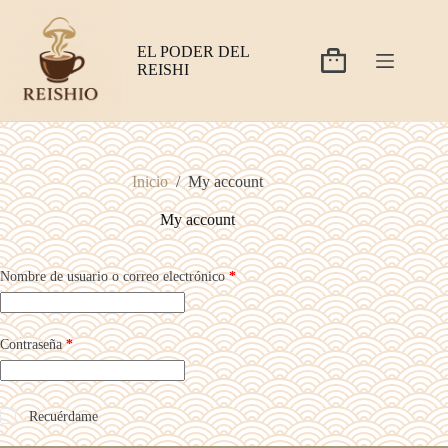
Saltar
al
contenido
EL PODER DEL
Carro
REISHI
de
compra
Inicio
/
My account
My account
Obligatorio
Nombre de usuario o correo electrónico
*
Obligatorio
Contraseña
*
Recuérdame